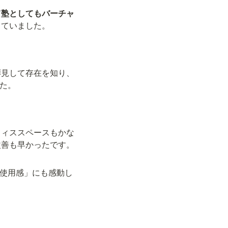
て塾としてもバーチャ
していました。
を拝見して存在を知り、
した。
フィススペースもかな
改善も早かったです。
な使用感」にも感動し