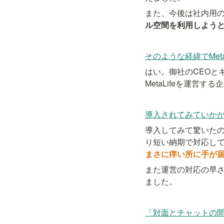
また、今後は社内用
ル空間を利用しよう
そのような経緯でMet
はい。御社のCEOと
MetaLifeを運
導入されてみていか
導入してみて驚いた
り短い納期で対応し
まさに痒い所に手が
また運営の対応の早さ
ました。
「対面とチャットの