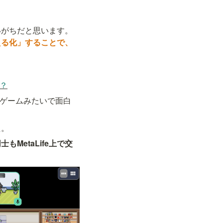
いがちだと思います。
える化」することで、
か？
、「ゲームみたいで面白
た。
MetaLife上で交