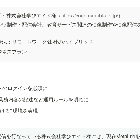
手：株式会社学びエイド様（
https://corp.manabi-aid.jp/
）
ンツ制作・配信会社。教育サービス関連の映像制作や映像配信
状況：リモートワーク/出社のハイブリッド
ジネスプラン
feへのログインを必須に
業務内容の記述など運用ルールを明確に
ける” 環境を実現
信を行なっている株式会社学びエイド様には、現在MetaLife