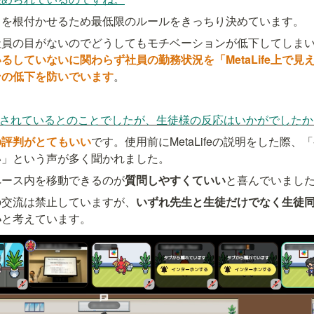
クを根付かせるため最低限のルールをきっちり決めています。
社員の目がないのでどうしてもモチベーションが低下してしま
るしていないに関わらず社員の勤務状況を「MetaLife上で見
ンの低下を防いでいます
。
eを使用されているとのことでしたが、生徒様の反応はいかがでした
の評判がとてもいい
です。使用前にMetaLifeの説明をした際
い」という声が多く聞かれました。
ペース内を移動できるのが
質問しやすくていい
と喜んでいまし
の交流は禁止していますが、
いずれ先生と生徒だけでなく生徒同士も
い
と考えています。