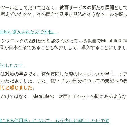
のツールとしてだけではなく、
教育サービスの新たな展開とし
と考えていた
ので、その両方で活用が見込めそうなツールを探
alifeを導入されたのですね。
キングコングの西野様が対談をなさっている動画でMetaLife
営する企業が日本企業であることも後押しして、導入することにしま
がでしたか？
のは
対応の早さ
です。何か質問した際のレスポンスが早く、オ
ていただきました。また、使いづらい部分についての要望への
届くと感じました
。
だけではなく、MetaLifeの「対面とチャットの間にあるよう
間にある使用感」について、もう少しお伺いしたいです