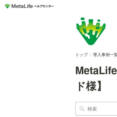
トップ
/
導入事例一
Meta
ド様】