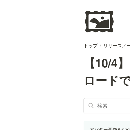
🖼️
トップ
/
リリースノ
【10/
ロード
アバター画像をpn