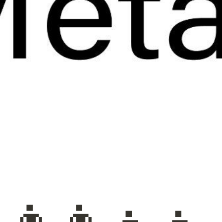
👨‍👩‍👧‍👦