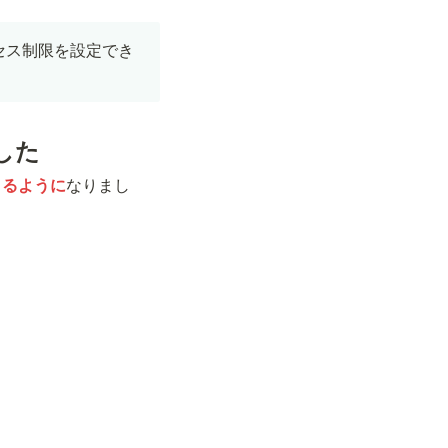
セス制限を設定でき
した
きるように
なりまし