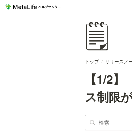
🗒️
トップ
/
リリースノ
【1/2
ス制限