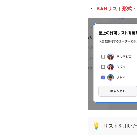
BANリスト形式
：
リストを用い
💡