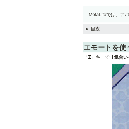
MetaLifeで
目次
エモートを使
「
Z
」キーで【
気合い