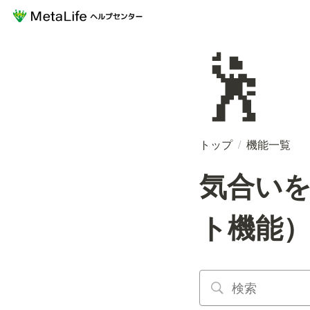
🕺
トップ
/
機能一覧
気合い
ト機能