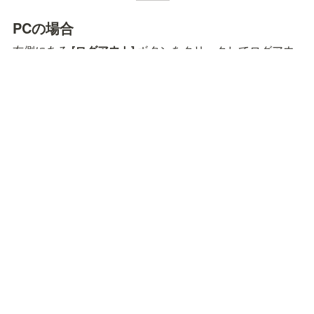
PCの場合
右側にある
 [ログアウト]
 ボタンをクリックしてログアウ
トします。
スマートフォン・タブレットの場合