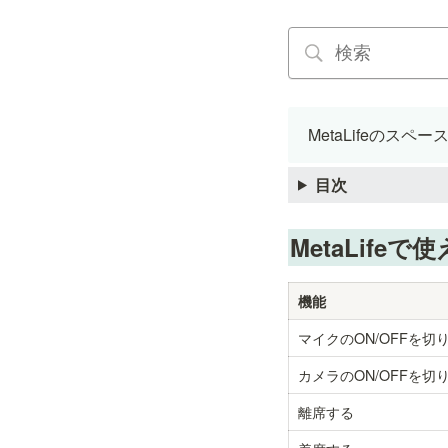
MetaLifeの
目次
MetaLif
機能
マイクのON/OFFを切
カメラのON/OFFを切
離席する