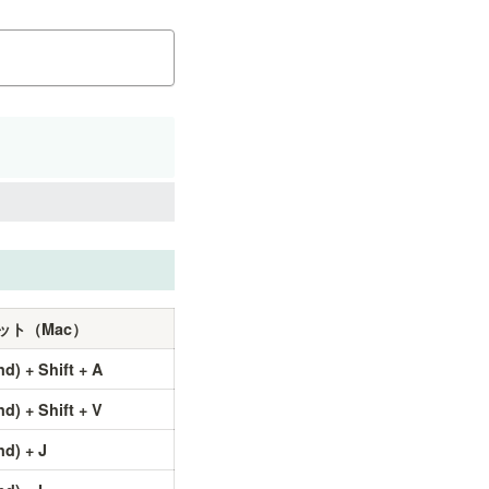
ット（Mac）
) + Shift + A
) + Shift + V
d) + J