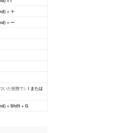
) + I
d) + ＋
d) + ー
づいた状態で）
i または 
) + Shift + G