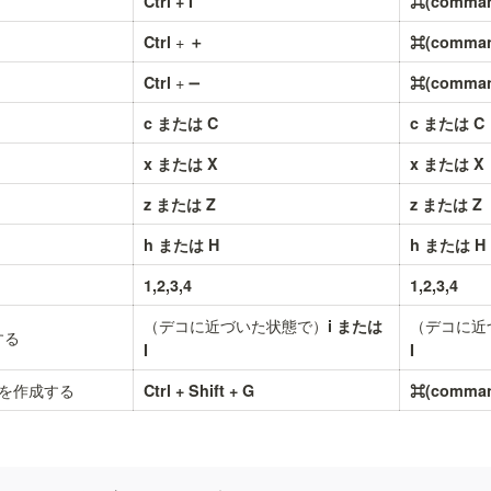
Ctrl + I
⌘(command
 + 
Ctrl
＋
⌘(comman
 + ➖
Ctrl
⌘(comman
c または C
c または C
x または X
x または X
z または Z
z または Z
h または H
h または H
1,2,3,4
1,2,3,4
（デコに近づいた状態で）
（デコに近
i または 
する
I
I
を作成する
Ctrl + Shift + G
⌘(command