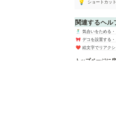
ショートカッ
💡
関連するヘル
気合いをためる・
🕺
デコを設置する・
🎀
絵文字でリアクシ
❤️
トップページに
MetaLifeヘルプセン
ヘルプを読んでも解
Xでポスト