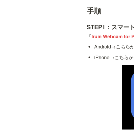
手順
STEP1：スマ
「
lruin Webcam for 
Android→
こちら
iPhone→
こちら
か