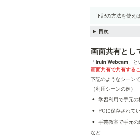
下記の方法を使えば
目次
画面共有とし
「
lruin Webcam
」と
画面共有で共有する
下記のようなシーン
（利用シーンの例）
学習利用で手元の
PCに保存されて
手芸教室で手元の
など