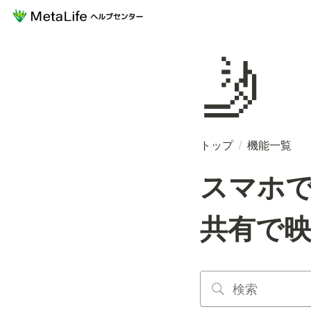
🤳
トップ
/
機能一覧
スマホで
共有で