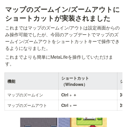
マップのズームイン/ズームアウトに
ショートカットが実装されました
これまではマップのズームイン/アウトは設定画面からの
み操作可能でしたが、今回のアップデートでマップのズ
ームイン/ズームアウトをショートカットキーで操作でき
るようになりました。
これまでよりも簡単にMetaLifeを操作していただけま
す。
ショートカット
機能
シ
（Windows）
マップのズームイン
 + 
Ctrl
＋
⌘(
マップのズームアウト
 + 
Ctrl
ー
⌘(