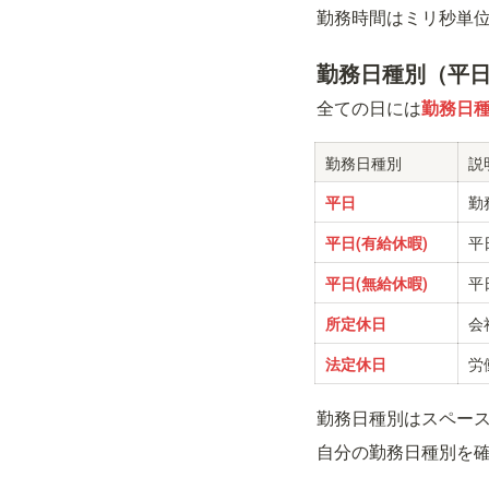
勤務時間はミリ秒単
勤務日種別（平
全ての日には
勤務日
勤務日種別
説
勤
平日
平
平日(有給休暇)
平
平日(無給休暇)
会
所定休日
労
法定休日
勤務日種別はスペー
自分の勤務日種別を