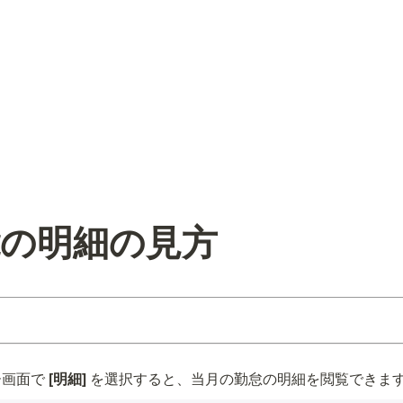
能の明細の見方
ー画面で
 [明細] 
を選択すると、当月の勤怠の明細を閲覧できま