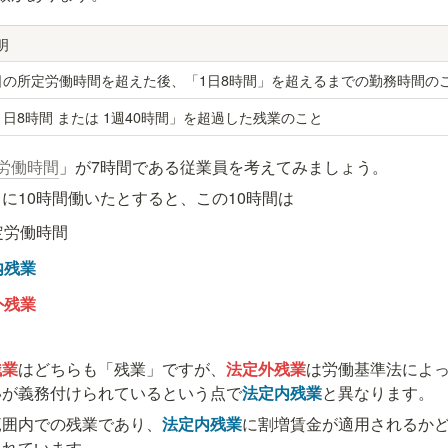
明
日の所定労働時間を超えた後、「1日8時間」を超えるまでの勤務時間の
1日8時間 または 1週40時間」を超過した残業のこと
労働時間
」が7時間である従業員を考えてみましょう。
に10時間働いたとすると、この10時間は
定労働時間
内残業
外残業
。
残業
はどちらも「残業」ですが、
法定外残業
は労働基準法によっ
いが義務付けられているという点で
法定内残業
と異なります。
範囲内での残業であり、
法定内残業
に割増賃金が適用されるか
られています。