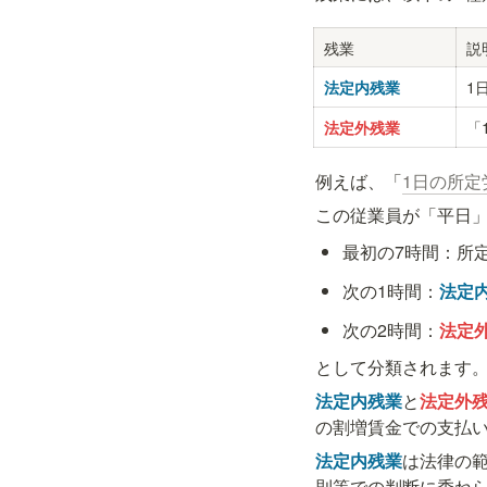
残業
説
1
法定内残業
「
法定外残業
例えば、「
1日の所定
この従業員が「平日」
最初の7時間：所
次の1時間：
法定
次の2時間：
法定
として分類されます
法定内残業
と
法定外
の割増賃金での支払
法定内残業
は法律の
則等での判断に委ね