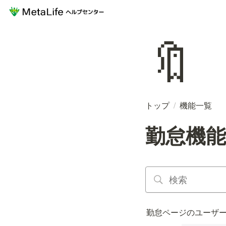
🔖
トップ
/
機能一覧
勤怠機
勤怠ページのユーザ