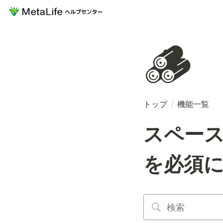
🪵
トップ
/
機能一覧
スペー
を必須