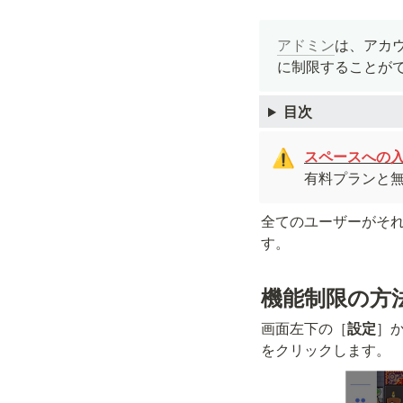
アドミン
は、アカ
に制限することが
目次
⚠️
有料プランと
全てのユーザーがそれ
す。
機能制限の方
画面左下の［
設定
］
をクリックします。