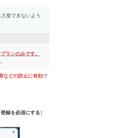
に入室できないよう
い。
害などの防止に有効
で
ト登録を必須にする
］