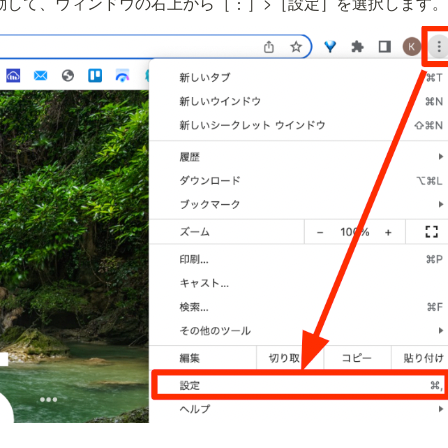
me を起動して、ウィンドウの右上から［︙］>［設定］を選択します。