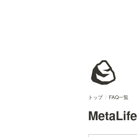
🪨
トップ
/
FAQ一覧
MetaL