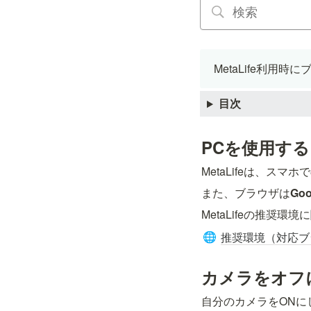
MetaLife利
目次
PCを使用する、
MetaLifeは、ス
また、ブラウザは
Go
MetaLifeの推奨
推奨環境（対応ブ
🌐
カメラをオフ
自分のカメラをON